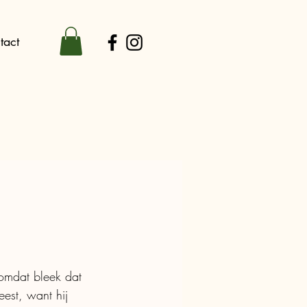
tact
 omdat bleek dat 
est, want hij 