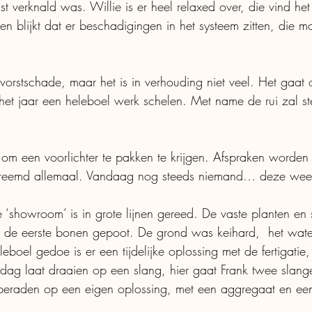
 verknald was. Willie is er heel relaxed over, die vind het
en blijkt dat er beschadigingen in het systeem zitten, die m
vorstschade, maar het is in verhouding niet veel. Het gaat 
n het jaar een heleboel werk schelen. Met name de rui zal st
 om een voorlichter te pakken te krijgen. Afspraken worde
 vreemd allemaal. Vandaag nog steeds niemand… deze week
‘showroom’ is in grote lijnen gereed. De vaste planten en s
 de eerste bonen gepoot. De grond was keihard,  het water 
eboel gedoe is er een tijdelijke oplossing met de fertigatie,
dag laat draaien op een slang, hier gaat Frank twee slan
 beraden op een eigen oplossing, met een aggregaat en ee