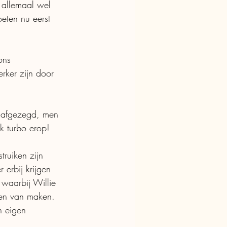
 allemaal wel 
oeten nu eerst 
ons 
erker zijn door 
n afgezegd, men 
 turbo erop! 
truiken zijn 
erbij krijgen 
 waarbij Willie 
gen van maken. 
n eigen 