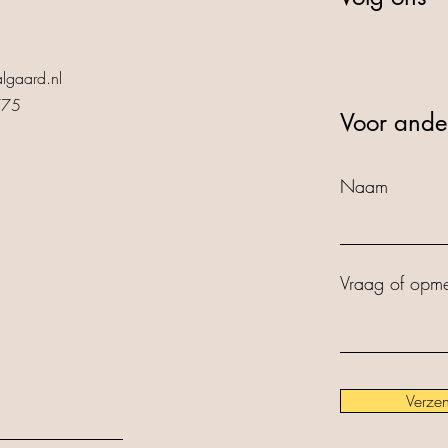
lgaard.nl
775
Voor ande
Naam
Vraag of opme
Verze