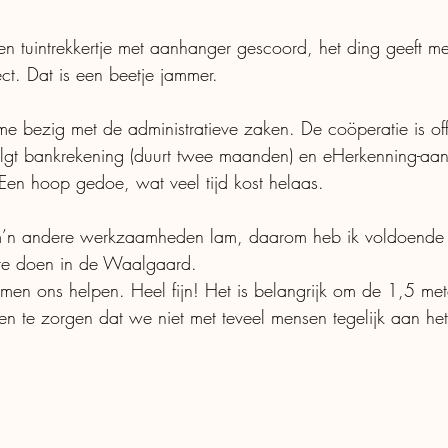
r een tuintrekkertje met aanhanger gescoord, het ding geeft 
ect. Dat is een beetje jammer. 
e bezig met de administratieve zaken. De coöperatie is offi
olgt bankrekening (duurt twee maanden) en eHerkenning-a
Een hoop gedoe, wat veel tijd kost helaas. 
 m’n andere werkzaamheden lam, daarom heb ik voldoende ti
 te doen in de Waalgaard.
komen ons helpen. Heel fijn! Het is belangrijk om de 1,5 me
en te zorgen dat we niet met teveel mensen tegelijk aan het