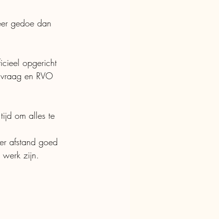
meer gedoe dan 
cieel opgericht 
anvraag en RVO 
jd om alles te 
ter afstand goed 
 werk zijn. 