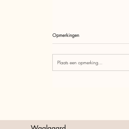
Opmerkingen
Een week later...
Plaats een opmerking...
Waalgaard