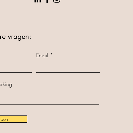
re vragen:
Email
rking
nden