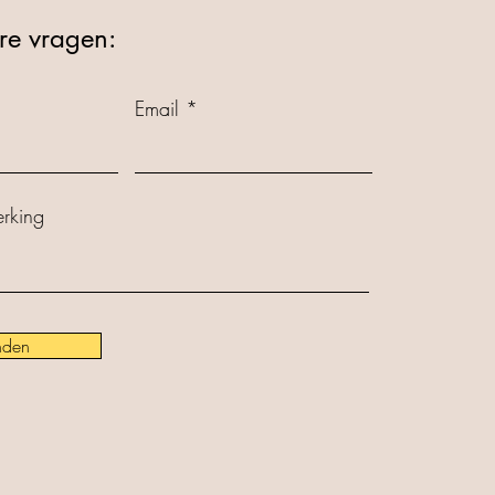
re vragen:
Email
rking
nden