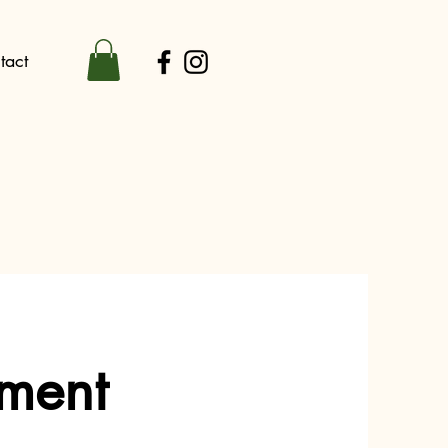
tact
ment