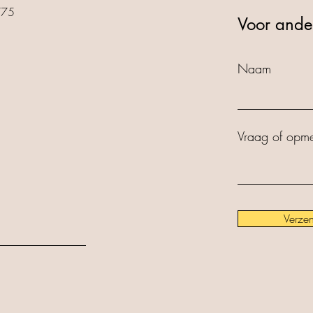
775
Voor ande
Naam
Vraag of opme
Verze