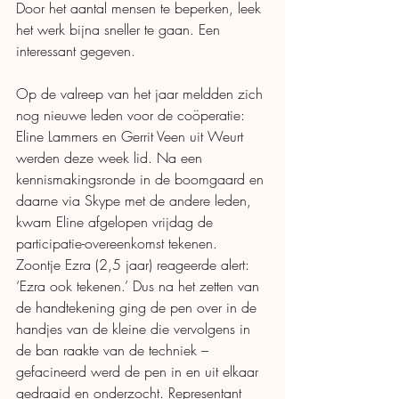
Door het aantal mensen te beperken, leek 
het werk bijna sneller te gaan. Een 
interessant gegeven. 
Op de valreep van het jaar meldden zich 
nog nieuwe leden voor de coöperatie: 
Eline Lammers en Gerrit Veen uit Weurt 
werden deze week lid. Na een 
kennismakingsronde in de boomgaard en 
daarne via Skype met de andere leden, 
kwam Eline afgelopen vrijdag de 
participatie-overeenkomst tekenen. 
Zoontje Ezra (2,5 jaar) reageerde alert: 
‘Ezra ook tekenen.’ Dus na het zetten van 
de handtekening ging de pen over in de 
handjes van de kleine die vervolgens in 
de ban raakte van de techniek – 
gefacineerd werd de pen in en uit elkaar 
gedraaid en onderzocht. Representant 