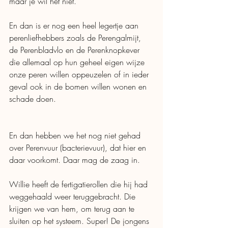
maar je wil het niet. 
En dan is er nog een heel legertje aan 
perenliefhebbers zoals de Perengalmijt, 
de Perenbladvlo en de Perenknopkever 
die allemaal op hun geheel eigen wijze 
onze peren willen oppeuzelen of in ieder 
geval ook in de bomen willen wonen en 
schade doen. 
En dan hebben we het nog niet gehad 
over Perenvuur (bacterievuur), dat hier en 
daar voorkomt. Daar mag de zaag in. 
Willie heeft de fertigatierollen die hij had 
weggehaald weer teruggebracht. Die 
krijgen we van hem, om terug aan te 
sluiten op het systeem. Super! De jongens 