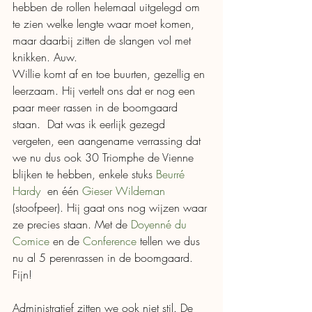
hebben de rollen helemaal uitgelegd om 
te zien welke lengte waar moet komen, 
maar daarbij zitten de slangen vol met 
knikken. Auw. 
Willie komt af en toe buurten, gezellig en 
leerzaam. Hij vertelt ons dat er nog een 
paar meer rassen in de boomgaard 
staan.  Dat was ik eerlijk gezegd 
vergeten, een aangename verrassing dat 
we nu dus ook 30 Triomphe de Vienne  
blijken te hebben, enkele stuks 
Beurré 
Hardy
  en één 
Gieser Wildeman
(stoofpeer). Hij gaat ons nog wijzen waar 
ze precies staan. Met de 
Doyenné du 
Comice
 en de 
Conference
 tellen we dus 
nu al 5 perenrassen in de boomgaard. 
Fijn! 
Administratief zitten we ook niet stil. De 