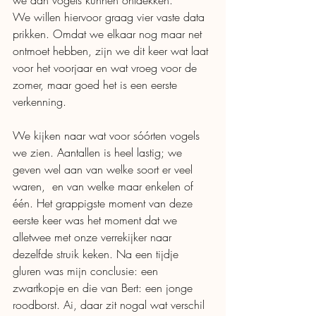
We willen hiervoor graag vier vaste data 
prikken. Omdat we elkaar nog maar net 
ontmoet hebben, zijn we dit keer wat laat 
voor het voorjaar en wat vroeg voor de 
zomer, maar goed het is een eerste 
verkenning.
We kijken naar wat voor sóórten vogels 
we zien. Aantallen is heel lastig; we 
geven wel aan van welke soort er veel 
waren,  en van welke maar enkelen of 
één. Het grappigste moment van deze 
eerste keer was het moment dat we 
alletwee met onze verrekijker naar 
dezelfde struik keken. Na een tijdje 
gluren was mijn conclusie: een 
zwartkopje en die van Bert: een jonge 
roodborst. Ai, daar zit nogal wat verschil 