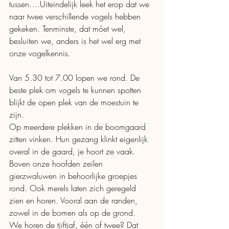
tussen….Uiteindelijk leek het erop dat we 
naar twee verschillende vogels hebben 
gekeken. Tenminste, dat móet wel, 
besluiten we, anders is het wel erg met 
onze vogelkennis.
Van 5.30 tot 7.00 lopen we rond. De 
beste plek om vogels te kunnen spotten 
blijkt de open plek van de moestuin te 
zijn. 
Op meerdere plekken in de boomgaard 
zitten vinken. Hun gezang klinkt eigenlijk 
overal in de gaard, je hoort ze vaak. 
Boven onze hoofden zeilen 
gierzwaluwen in behoorlijke groepjes 
rond. Ook merels laten zich geregeld 
zien en horen. Vooral aan de randen, 
zowel in de bomen als op de grond.
We horen de tjiftjaf, één of twee? Dat 