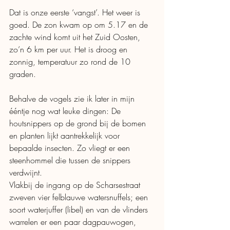
Dat is onze eerste ‘vangst’. Het weer is 
goed. De zon kwam op om 5.17 en de 
zachte wind komt uit het Zuid Oosten, 
zo’n 6 km per uur. Het is droog en 
zonnig, temperatuur zo rond de 10 
graden.
Behalve de vogels zie ik later in mijn 
ééntje nog wat leuke dingen: De 
houtsnippers op de grond bij de bomen 
en planten lijkt aantrekkelijk voor 
bepaalde insecten. Zo vliegt er een 
steenhommel die tussen de snippers 
verdwijnt. 
Vlakbij de ingang op de Scharsestraat 
zweven vier felblauwe watersnuffels; een 
soort waterjuffer (libel) en van de vlinders 
warrelen er een paar dagpauwogen, 