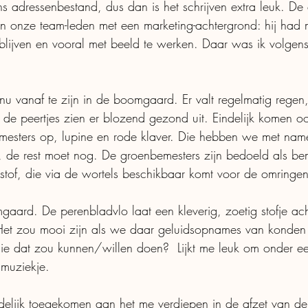
 adressenbestand, dus dan is het schrijven extra leuk. De ee
n onze team-leden met een marketing-achtergrond: hij had
blijven en vooral met beeld te werken. Daar was ik volgen
r nu vanaf te zijn in de boomgaard. Er valt regelmatig regen,
, de peertjes zien er blozend gezond uit. Eindelijk komen o
esters op, lupine en rode klaver. Die hebben we met name
 de rest moet nog. De groenbemesters zijn bedoeld als be
stof, die via de wortels beschikbaar komt voor de omring
aard. De perenbladvlo laat een kleverig, zoetig stofje ach
Het zou mooi zijn als we daar geluidsopnames van konde
ie dat zou kunnen/willen doen?  Lijkt me leuk om onder een
dmuziekje. 
delijk toegekomen aan het me verdiepen in de afzet van de