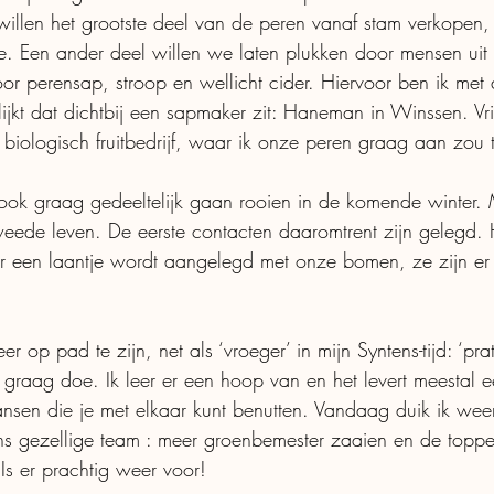
llen het grootste deel van de peren vanaf stam verkopen, 
e. Een ander deel willen we laten plukken door mensen uit
 voor perensap, stroop en wellicht cider. Hiervoor ben ik met
ijkt dat dichtbij een sapmaker zit: Haneman in Winssen. Vri
iologisch fruitbedrijf, waar ik onze peren graag aan zou 
ok graag gedeeltelijk gaan rooien in de komende winter.
eede leven. De eerste contacten daaromtrent zijn gelegd.
aar een laantje wordt aangelegd met onze bomen, ze zijn e
er op pad te zijn, net als ‘vroeger’ in mijn Syntens-tijd: ‘pr
k graag doe. Ik leer er een hoop van en het levert meestal 
ansen die je met elkaar kunt benutten. Vandaag duik ik weer
s gezellige team : meer groenbemester zaaien en de toppe
Is er prachtig weer voor! 