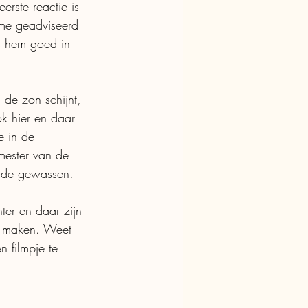
rste reactie is 
 me geadviseerd 
s hem goed in 
 de zon schijnt, 
ok hier en daar 
 in de 
mester van de 
ende gewassen. 
ter en daar zijn 
n maken. Weet 
 filmpje te 
 