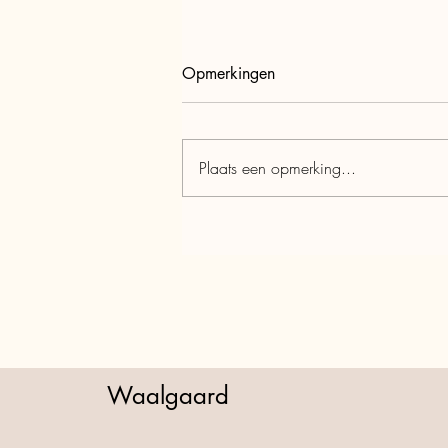
Opmerkingen
Een week later...
Plaats een opmerking...
Waalgaard