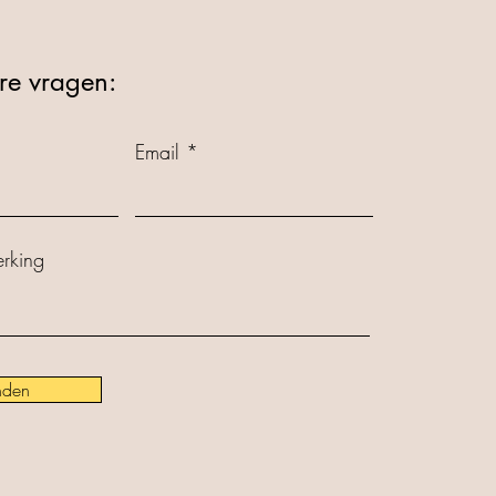
re vragen:
Email
rking
nden