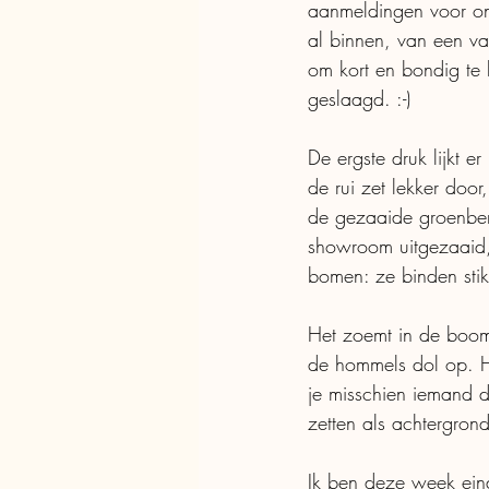
aanmeldingen voor ons
al binnen, van een va
om kort en bondig te 
geslaagd. :-)
De ergste druk lijkt e
de rui zet lekker door
de gezaaide groenbem
showroom uitgezaaid,
bomen: ze binden stik
Het zoemt in de boomg
de hommels dol op. 
je misschien iemand d
zetten als achtergron
Ik ben deze week ein