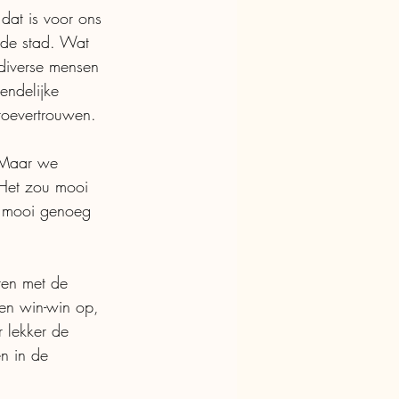
dat is voor ons 
 de stad. Wat 
 diverse mensen 
endelijke 
toevertrouwen. 
 Maar we 
 Het zou mooi 
r mooi genoeg 
aten met de 
een win-win op, 
 lekker de 
n in de 