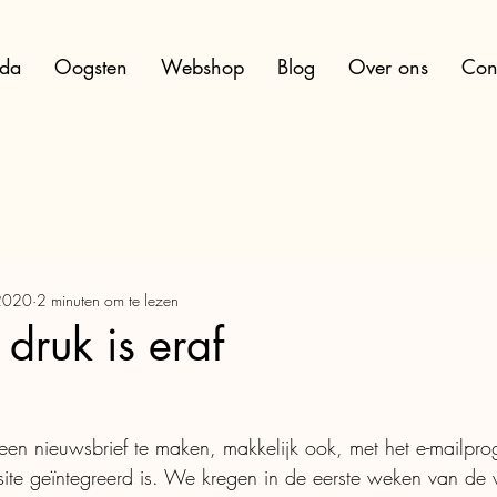
da
Oogsten
Webshop
Blog
Over ons
Con
 2020
2 minuten om te lezen
 druk is eraf
een nieuwsbrief te maken, makkelijk ook, met het e-mailpr
te geïntegreerd is. We kregen in de eerste weken van de w