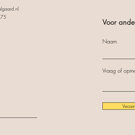
lgaard.nl
775
Voor ande
Naam
Vraag of opme
Verze