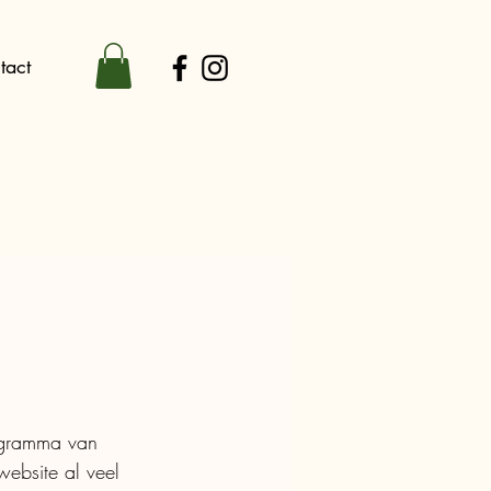
tact
ogramma van 
ebsite al veel 