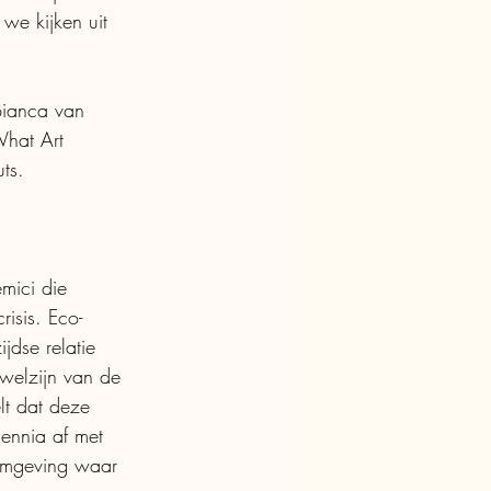
e kijken uit 
Bianca van 
What Art 
ts. 
mici die 
isis. Eco-
dse relatie 
 welzijn van de 
lt dat deze 
cennia af met 
 omgeving waar 