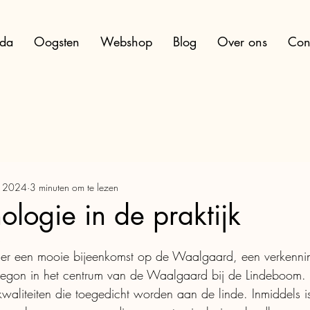
da
Oogsten
Webshop
Blog
Over ons
Con
n 2024
3 minuten om te lezen
ologie in de praktijk
4
r een mooie bijeenkomst op de Waalgaard, een verkenning
begon in het centrum van de Waalgaard bij de Lindeboom. E
waliteiten die toegedicht worden aan de linde. Inmiddels i