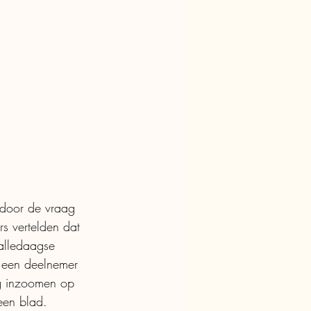
 door de vraag 
s vertelden dat 
alledaagse 
i een deelnemer 
ng inzoomen op 
een blad. 