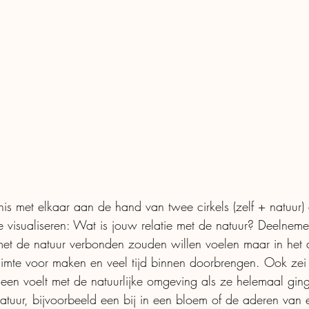
s met elkaar aan de hand van twee cirkels (zelf + natuur)
 visualiseren: Wat is jouw relatie met de natuur? Deelnemer
met de natuur verbonden zouden willen voelen maar in het 
ruimte voor maken en veel tijd binnen doorbrengen. Ook ze
 een voelt met de natuurlijke omgeving als ze helemaal gi
 natuur, bijvoorbeeld een bij in een bloem of de aderen van 