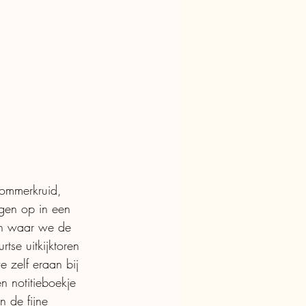
kommerkruid, 
ngen op in een 
den waar we de 
se uitkijktoren 
 zelf eraan bij 
 notitieboekje 
 de fijne 