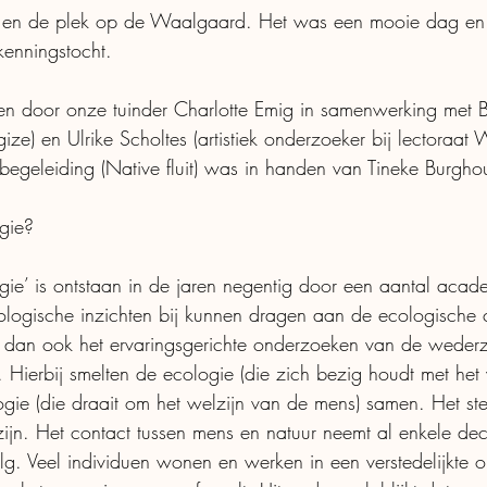
r en de plek op de Waalgaard. Het was een mooie dag en w
kenningstocht.
n door onze tuinder Charlotte Emig in samenwerking met 
e) en Ulrike Scholtes (artistiek onderzoeker bij lectoraat 
egeleiding (Native fluit) was in handen van Tineke Burghou
gie?
gie’ is ontstaan in de jaren negentig door een aantal acade
ogische inzichten bij kunnen dragen aan de ecologische cr
dan ook het ervaringsgerichte onderzoeken van de wederzij
. Hierbij smelten de ecologie (die zich bezig houdt met het
gie (die draait om het welzijn van de mens) samen. Het ste
 zijn. Het contact tussen mens en natuur neemt al enkele de
lg. Veel individuen wonen en werken in een verstedelijkte