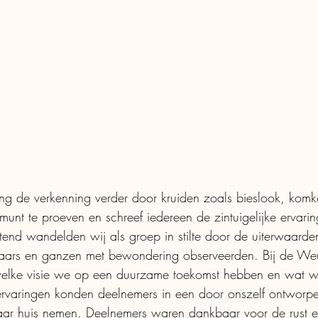
ng de verkenning verder door kruiden zoals bieslook, kom
munt te proeven en schreef iedereen de zintuigelijke ervari
itend wandelden wij als groep in stilte door de uiterwaar
aars en ganzen met bewondering observeerden. Bij de Weurt
welke visie we op een duurzame toekomst hebben en wat we
rvaringen konden deelnemers in een door onszelf ontworpen
aar huis nemen. Deelnemers waren dankbaar voor de rust en