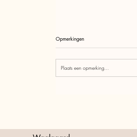
Opmerkingen
Een week later...
Plaats een opmerking...