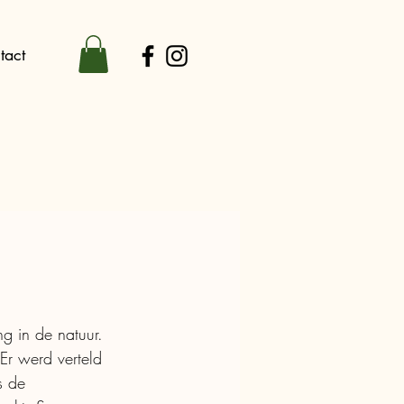
tact
 in de natuur. 
r werd verteld 
s de 