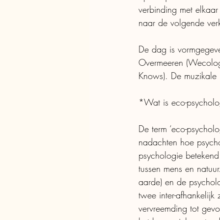
verbinding met elkaa
naar de volgende ver
De dag is vormgegeve
Overmeeren (Wecologiz
Knows). De muzikale b
*Wat is eco-psycholo
De term ‘eco-psycholo
nadachten hoe psychol
psychologie betekend 
tussen mens en natuur
aarde) en de psycholo
twee inter-afhankelijk
vervreemding tot gevo