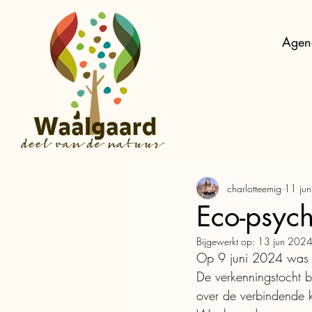
Agen
charlotteemig
11 ju
Eco-psych
Bijgewerkt op:
13 jun 202
Op 9 juni 2024 was e
De verkenningstocht 
over de verbindende k