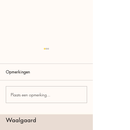
Opmerkingen
Mispelfeest
Vogelen in de Waalgaard
Plaats een opmerking...
Waalgaard