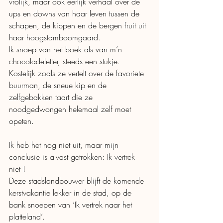
vrolijk, maar ook eerlijk verhaal over de 
ups en downs van haar leven tussen de 
schapen, de kippen en de bergen fruit uit 
haar hoogstamboomgaard. 
Ik snoep van het boek als van m’n 
chocoladeletter, steeds een stukje. 
Kostelijk zoals ze vertelt over de favoriete 
buurman, de sneue kip en de 
zelfgebakken taart die ze 
noodgedwongen helemaal zelf moet 
opeten. 
Ik heb het nog niet uit, maar mijn 
conclusie is alvast getrokken: Ik vertrek 
niet ! 
Deze stadslandbouwer blijft de komende 
kerstvakantie lekker in de stad, op de 
bank snoepen van ‘Ik vertrek naar het 
platteland’. 