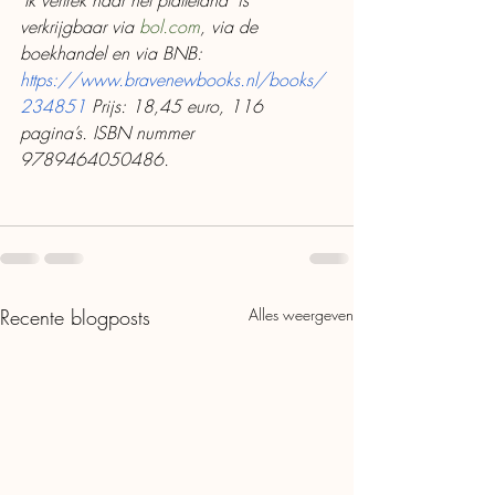
‘Ik vertrek naar het platteland’ is 
verkrijgbaar via
 bol.com
, via de 
boekhandel en via BNB: 
https://www.bravenewbooks.nl/books/
234851
 Prijs: 18,45 euro, 116 
pagina’s. ISBN nummer 
9789464050486.
Recente blogposts
Alles weergeven