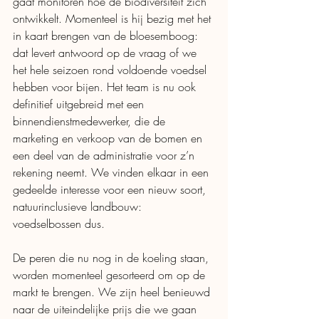
gaat monitoren hoe de biodiversiteit zich 
ontwikkelt. Momenteel is hij bezig met het 
in kaart brengen van de bloesemboog: 
dat levert antwoord op de vraag of we 
het hele seizoen rond voldoende voedsel 
hebben voor bijen. Het team is nu ook 
definitief uitgebreid met een 
binnendienstmedewerker, die de 
marketing en verkoop van de bomen en 
een deel van de administratie voor z’n 
rekening neemt. We vinden elkaar in een 
gedeelde interesse voor een nieuw soort, 
natuurinclusieve landbouw: 
voedselbossen dus. 
De peren die nu nog in de koeling staan, 
worden momenteel gesorteerd om op de 
markt te brengen. We zijn heel benieuwd 
naar de uiteindelijke prijs die we gaan 