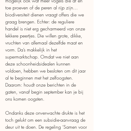
mogelijk ook wat meer vogels die af en 
toe proeven of de peren al rijp zijn… 
biodiversiteit dienen vraagt offers die we 
graag brengen. Echter: de reguliere 
handel is niet erg gecharmeerd van onze 
lekkere peertjes. Die willen grote, dikke, 
vruchten van allemaal dezelfde maat en 
vorm. Da’s makkelijk in het 
supermarktschap. Omdat we niet aan 
deze schoonheidsidealen kunnen 
voldoen, hebben we besloten om dit jaar 
al te beginnen met het zelfoogsten. 
Daarom: houdt onze berichten in de 
gaten, vanaf begin september kan je bij 
ons komen oogsten. 
Ondanks deze onverwachte drukte is het 
toch gelukt om een subsidie-aanvraag de 
deur uit te doen. De regeling ‘Samen voor 