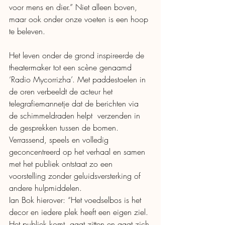
voor mens en dier.” Niet alleen boven, 
maar ook onder onze voeten is een hoop 
te beleven.
Het leven onder de grond inspireerde de 
theatermaker tot een scène genaamd 
‘Radio Mycorrizha’. Met paddestoelen in 
de oren verbeeldt de acteur het 
telegrafiemannetje dat de berichten via 
de schimmeldraden helpt  verzenden in 
de gesprekken tussen de bomen. 
Verrassend, speels en volledig 
geconcentreerd op het verhaal en samen 
met het publiek ontstaat zo een 
voorstelling zonder geluidsversterking of 
andere hulpmiddelen.
Ian Bok hierover: “Het voedselbos is het 
decor en iedere plek heeft een eigen ziel. 
Het publiek komt, gaat zitten en gaat zich 