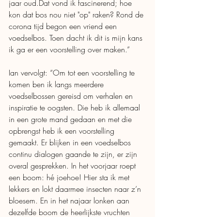
jaar oud.Dat vond ik fascinerend; hoe 
kon dat bos nou niet "op" raken? Rond de 
corona tijd begon een vriend een 
voedselbos. Toen dacht ik dit is mijn kans 
ik ga er een voorstelling over maken
.”
Ian vervolgt: “Om tot een voorstelling te 
komen ben ik langs meerdere 
voedselbossen gereisd om verhalen en 
inspiratie te oogsten. Die heb ik allemaal 
in een grote mand gedaan en met die 
opbrengst heb ik een voorstelling 
gemaakt. Er blijken in een voedselbos 
continu dialogen gaande te zijn, er zijn 
overal gesprekken. In het voorjaar roept 
een boom: hé joehoe! Hier sta ik met 
lekkers en lokt daarmee insecten naar z’n 
bloesem. En in het najaar lonken aan 
dezelfde boom de heerlijkste vruchten 